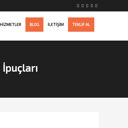
HİZMETLER
BLOG
İLETİŞİM
TEKLİF AL
 İpuçları