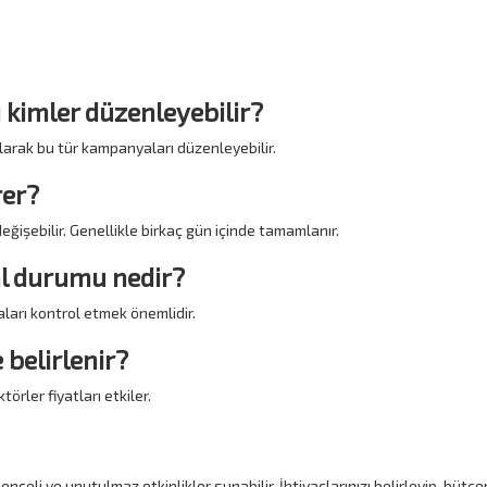
ı kimler düzenleyebilir?
 alarak bu tür kampanyaları düzenleyebilir.
rer?
ğişebilir. Genellikle birkaç gün içinde tamamlanır.
al durumu nedir?
aları kontrol etmek önemlidir.
 belirlenir?
törler fiyatları etkiler.
celi ve unutulmaz etkinlikler sunabilir. İhtiyaçlarınızı belirleyip, bütçe