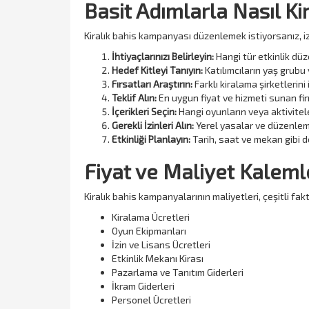
Basit Adımlarla Nasıl Ki
Kiralık bahis kampanyası düzenlemek istiyorsanız, i
İhtiyaçlarınızı Belirleyin:
Hangi tür etkinlik düz
Hedef Kitleyi Tanıyın:
Katılımcıların yaş grubu 
Fırsatları Araştırın:
Farklı kiralama şirketlerini
Teklif Alın:
En uygun fiyat ve hizmeti sunan fir
İçerikleri Seçin:
Hangi oyunların veya aktiviteler
Gerekli İzinleri Alın:
Yerel yasalar ve düzenleme
Etkinliği Planlayın:
Tarih, saat ve mekan gibi de
Fiyat ve Maliyet Kaleml
Kiralık bahis kampanyalarının maliyetleri, çeşitli fak
Kiralama Ücretleri
Oyun Ekipmanları
İzin ve Lisans Ücretleri
Etkinlik Mekanı Kirası
Pazarlama ve Tanıtım Giderleri
İkram Giderleri
Personel Ücretleri