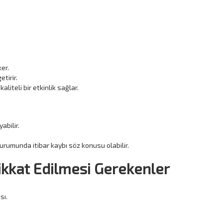
ker.
etirir.
iteli bir etkinlik sağlar.
abilir.
rumunda itibar kaybı söz konusu olabilir.
Dikkat Edilmesi Gerekenler
sı.