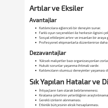
Artılar ve Eksiler
Avantajlar
Katılımcılara eğlenceli bir deneyim sunar.
Farklı oyun seçenekleri ile herkesin ilgisini çe
Sosyal etkileşimi artırır ve insanları bir araya g
Profesyonel ekipmanlarla düzenlenirse daha kal
Dezavantajlar
Yüksek maliyetler bazı organizasyonları zorlay
Hukuki sorunlar yaşanma ihtimali vardır.
Katılımcıların olumsuz deneyimler yaşaması du
Sık Yapılan Hatalar ve 
İhtiyaçların tam olarak belirlenmemesi.
Kiralama şirketinin yeterliliğinin araştırılmama
Gerekli izinlerin alınmaması.
Etkinlik bütçesinin eksik hesaplanması.