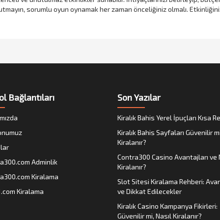
tmayın, sorumlu oyun oynamak her zaman önceliğiniz olmalı. Etkinliğinizi 
ol Bağlantıları
Son Yazılar
mızda
Kiralık Bahis Yerel İpuçları Kısa 
onumuz
Kiralık Bahis Sayfaları Güvenilir m
Kiralanır?
lar
Contra300 Casino Avantajları ve 
a300.com Adminlik
Kiralanır?
a300.com Kiralama
Slot Sitesi Kiralama Rehberi: Avan
1.com Kiralama
ve Dikkat Edilecekler
Kiralık Casino Kampanya Fikirleri:
Güvenilir mi, Nasıl Kiralanır?