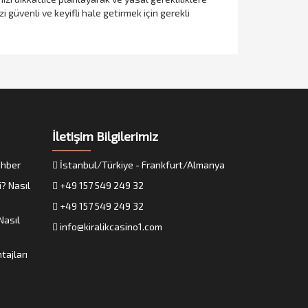
güvenli ve keyifli hale getirmek için gerekli
İletişim Bilgilerimiz
Rehber
İstanbul/Türkiye - Frankfurt/Almanya
i? Nasıl
+49 157 549 249 32
+49 157 549 249 32
Nasıl
info@kiralikcasino1.com
tajları