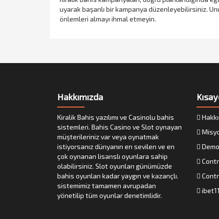
uyarak başarılı bir kampanya düzenleyebilirsiniz. Unu
önlemleri almayı ihmal etmeyin.
Hakkımızda
Kısay
Kiralik Bahis yazılımı ve Casinolu bahis
Hakkı
sistemleri. Bahis Casino ve Slot oynayan
Misy
müşterileriniz var veya oynatmak
istiyorsanız dünyanın en sevilen ve en
Demo
çok oynanan lisanslı oyunlara sahip
Contr
olabilirsiniz. Slot oyunları günümüzde
bahis oyunları kadar yaygın ve kazançlı.
Contr
sistemimiz tamamen avrupadan
ibet1
yönetilip tüm oyunlar denetimlidir.