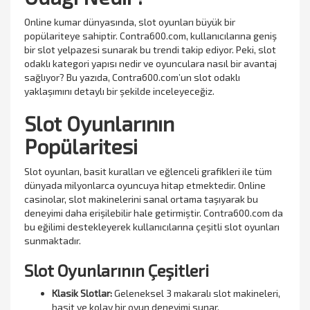
Online kumar dünyasında, slot oyunları büyük bir
popülariteye sahiptir. Contra600.com, kullanıcılarına geniş
bir slot yelpazesi sunarak bu trendi takip ediyor. Peki, slot
odaklı kategori yapısı nedir ve oyunculara nasıl bir avantaj
sağlıyor? Bu yazıda, Contra600.com’un slot odaklı
yaklaşımını detaylı bir şekilde inceleyeceğiz.
Slot Oyunlarının
Popülaritesi
Slot oyunları, basit kuralları ve eğlenceli grafikleri ile tüm
dünyada milyonlarca oyuncuya hitap etmektedir. Online
casinolar, slot makinelerini sanal ortama taşıyarak bu
deneyimi daha erişilebilir hale getirmiştir. Contra600.com da
bu eğilimi destekleyerek kullanıcılarına çeşitli slot oyunları
sunmaktadır.
Slot Oyunlarının Çeşitleri
Klasik Slotlar:
Geleneksel 3 makaralı slot makineleri,
basit ve kolay bir oyun deneyimi sunar.