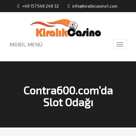
+49 157 549 249 32
info@kiralikcasino1.com
MOBİL MENÜ
Toggle
navigati
Contra600.com’da
Slot Odağı