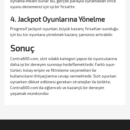
oynama imkanı sunar. Bu, gerçek parayla oynamadan önce
oyunu denemeniz için iyi bir fırsattır.
4. Jackpot Oyunlarına Yönelme
Progresif jackpot oyunları, büyük kazanç fırsatları sunduğu
için bu tür oyunlara yönelmek kazanç şansınızı artırabilir.
Sonuç
Contra600.com, slot odaklı kategori yapısı ile oyuncularına
daha iyi bir deneyim sunmayı hedeflemektedir. Farklı oyun
türleri, kolay erişim ve filtreleme seçenekleri ile
kullanıcıların ihtiyaçlarına cevap vermektedir. Slot oyunları
oynarken dikkat edilmesi gereken stratejiler ile birlikte,
Contra600.com’da eğlenceli ve kazançlı bir deneyim
yaşamak mümkündür.