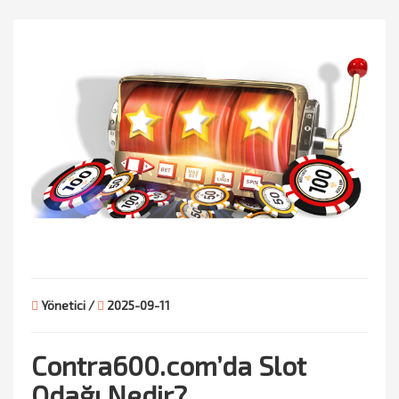
Yönetici /
2025-09-11
Contra600.com’da Slot
Odağı Nedir?