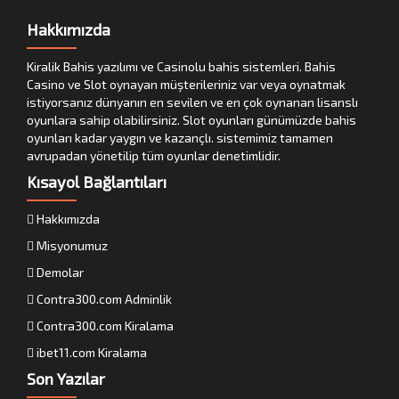
Hakkımızda
Kiralik Bahis yazılımı ve Casinolu bahis sistemleri. Bahis
Casino ve Slot oynayan müşterileriniz var veya oynatmak
istiyorsanız dünyanın en sevilen ve en çok oynanan lisanslı
oyunlara sahip olabilirsiniz. Slot oyunları günümüzde bahis
oyunları kadar yaygın ve kazançlı. sistemimiz tamamen
avrupadan yönetilip tüm oyunlar denetimlidir.
Kısayol Bağlantıları
Hakkımızda
Misyonumuz
Demolar
Contra300.com Adminlik
Contra300.com Kiralama
ibet11.com Kiralama
Son Yazılar