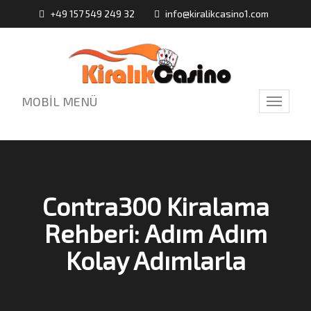
+49 157 549 249 32
info@kiralikcasino1.com
MOBİL MENÜ
Toggle
navigati
Contra300 Kiralama
Rehberi: Adım Adım
Kolay Adımlarla