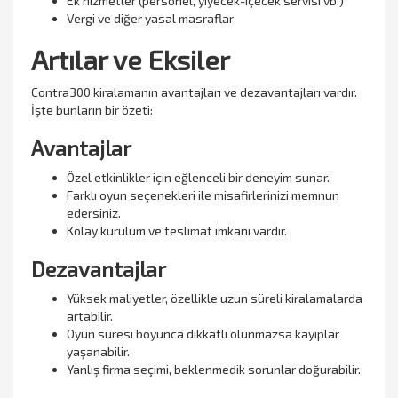
Ek hizmetler (personel, yiyecek-içecek servisi vb.)
Vergi ve diğer yasal masraflar
Artılar ve Eksiler
Contra300 kiralamanın avantajları ve dezavantajları vardır.
İşte bunların bir özeti:
Avantajlar
Özel etkinlikler için eğlenceli bir deneyim sunar.
Farklı oyun seçenekleri ile misafirlerinizi memnun
edersiniz.
Kolay kurulum ve teslimat imkanı vardır.
Dezavantajlar
Yüksek maliyetler, özellikle uzun süreli kiralamalarda
artabilir.
Oyun süresi boyunca dikkatli olunmazsa kayıplar
yaşanabilir.
Yanlış firma seçimi, beklenmedik sorunlar doğurabilir.