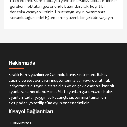
takip ederek, süreci kolayca yönetebilirsiniz. Dikkat etmeniz
gereken noktaları göz önünde bulundurarak, keyifli bir
deneyim yaşayabilirsiniz. Unutmayın, oyun oynamanın
sorumluluğu sizde! Eğlencenizi güvenli bir şekilde yaşayın.
Hakkımızda
Kiralik Bahis yazılımı ve Casinolu bahis sistemleri. Bahis
Casino ve Slot oynayan müşterileriniz var veya oynatmak
istiyorsanız dünyanın en sevilen ve en çok oynanan lisanslı
oyunlara sahip olabilirsiniz. Slot oyunları günümüzde bahis
oyunları kadar yaygın ve kazançlı. sistemimiz tamamen
avrupadan yönetilip tüm oyunlar denetimlidir.
Kısayol Bağlantıları
Hakkımızda