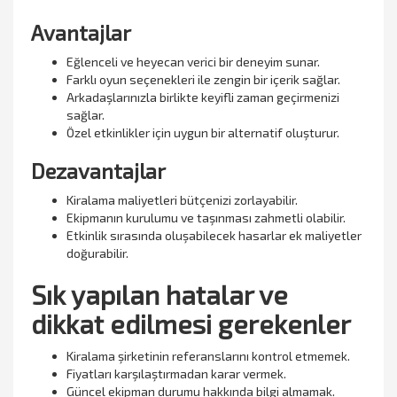
Avantajlar
Eğlenceli ve heyecan verici bir deneyim sunar.
Farklı oyun seçenekleri ile zengin bir içerik sağlar.
Arkadaşlarınızla birlikte keyifli zaman geçirmenizi
sağlar.
Özel etkinlikler için uygun bir alternatif oluşturur.
Dezavantajlar
Kiralama maliyetleri bütçenizi zorlayabilir.
Ekipmanın kurulumu ve taşınması zahmetli olabilir.
Etkinlik sırasında oluşabilecek hasarlar ek maliyetler
doğurabilir.
Sık yapılan hatalar ve
dikkat edilmesi gerekenler
Kiralama şirketinin referanslarını kontrol etmemek.
Fiyatları karşılaştırmadan karar vermek.
Güncel ekipman durumu hakkında bilgi almamak.