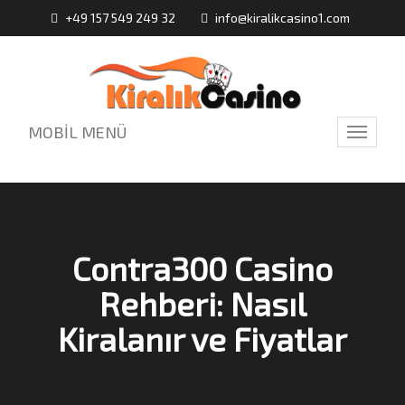
+49 157 549 249 32
info@kiralikcasino1.com
MOBİL MENÜ
Toggle
navigati
Contra300 Casino
Rehberi: Nasıl
Kiralanır ve Fiyatlar