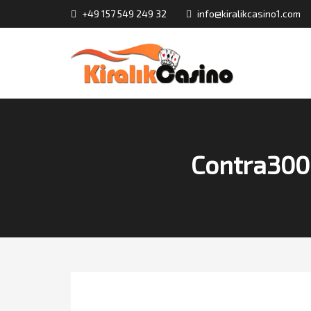
+49 157 549 249 32
info@kiralikcasino1.com
Contra300