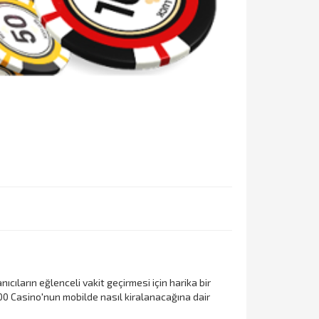
cıların eğlenceli vakit geçirmesi için harika bir
00 Casino'nun mobilde nasıl kiralanacağına dair