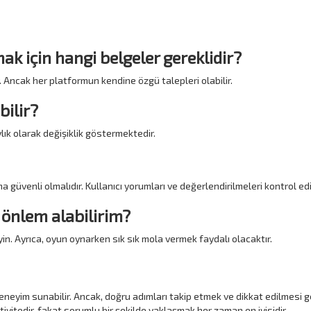
ak için hangi belgeler gereklidir?
dir. Ancak her platformun kendine özgü talepleri olabilir.
bilir?
ylık olarak değişiklik göstermektedir.
a güvenli olmalıdır. Kullanıcı yorumları ve değerlendirilmeleri kontrol edi
ı önlem alabilirim?
leyin. Ayrıca, oyun oynarken sık sık mola vermek faydalı olacaktır.
deneyim sunabilir. Ancak, doğru adımları takip etmek ve dikkat edilmes
ivitedir, fakat sorumlu bir şekilde yaklaşmak her zaman en iyisidir.