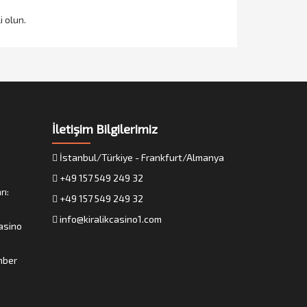
i olun.
İletişim Bilgilerimiz
İstanbul/Türkiye - Frankfurt/Almanya
+49 157 549 249 32
rı:
+49 157 549 249 32
info@kiralikcasino1.com
Casino
ehber