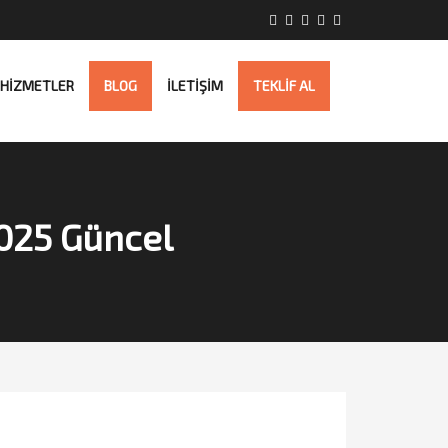
HİZMETLER
BLOG
İLETİŞİM
TEKLİF AL
025 Güncel