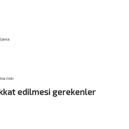
ağlama
ma riski
ikkat edilmesi gerekenler