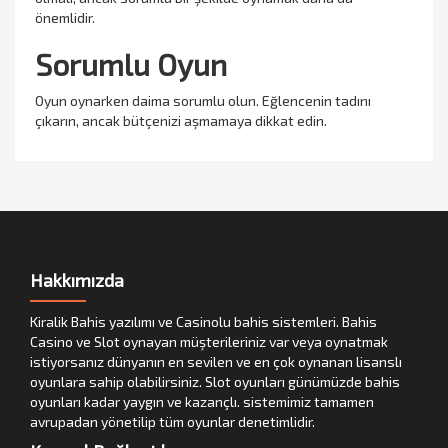
önemlidir.
Sorumlu Oyun
Oyun oynarken daima sorumlu olun. Eğlencenin tadını
çıkarın, ancak bütçenizi aşmamaya dikkat edin.
Hakkımızda
Kiralik Bahis yazılımı ve Casinolu bahis sistemleri. Bahis
Casino ve Slot oynayan müşterileriniz var veya oynatmak
istiyorsanız dünyanın en sevilen ve en çok oynanan lisanslı
oyunlara sahip olabilirsiniz. Slot oyunları günümüzde bahis
oyunları kadar yaygın ve kazançlı. sistemimiz tamamen
avrupadan yönetilip tüm oyunlar denetimlidir.