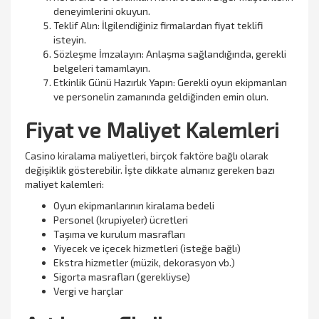
deneyimlerini okuyun.
Teklif Alın: İlgilendiğiniz firmalardan fiyat teklifi
isteyin.
Sözleşme İmzalayın: Anlaşma sağlandığında, gerekli
belgeleri tamamlayın.
Etkinlik Günü Hazırlık Yapın: Gerekli oyun ekipmanları
ve personelin zamanında geldiğinden emin olun.
Fiyat ve Maliyet Kalemleri
Casino kiralama maliyetleri, birçok faktöre bağlı olarak
değişiklik gösterebilir. İşte dikkate almanız gereken bazı
maliyet kalemleri:
Oyun ekipmanlarının kiralama bedeli
Personel (krupiyeler) ücretleri
Taşıma ve kurulum masrafları
Yiyecek ve içecek hizmetleri (isteğe bağlı)
Ekstra hizmetler (müzik, dekorasyon vb.)
Sigorta masrafları (gerekliyse)
Vergi ve harçlar