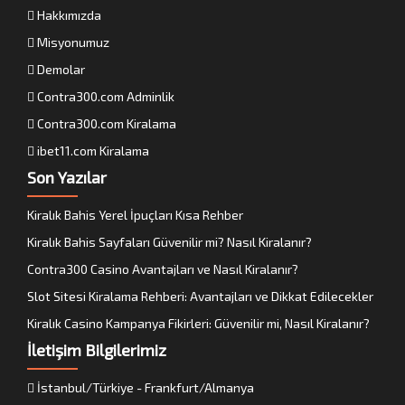
Hakkımızda
Misyonumuz
Demolar
Contra300.com Adminlik
Contra300.com Kiralama
ibet11.com Kiralama
Son Yazılar
Kiralık Bahis Yerel İpuçları Kısa Rehber
Kiralık Bahis Sayfaları Güvenilir mi? Nasıl Kiralanır?
Contra300 Casino Avantajları ve Nasıl Kiralanır?
Slot Sitesi Kiralama Rehberi: Avantajları ve Dikkat Edilecekler
Kiralık Casino Kampanya Fikirleri: Güvenilir mi, Nasıl Kiralanır?
İletişim Bilgilerimiz
İstanbul/Türkiye - Frankfurt/Almanya