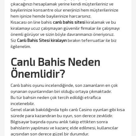
çıkacağınızı hesaplamak yerine kendi müşterileriniz ve
bayilerinize konsantre olur enerjinizi hem müşterilerinize
hem işinize hemde bayilerinize harcarsınız.
Kısacası on line bahis
canlı bahis sitesi
kiralamak ve bu
kiralamayı ucuz çalışmayan güvenilir firmalar ile çalışmayı
önemli görüyor ve sizin böyle davranmanızı öneriyoruz.
Siz
Canlı Bahis Sitesi kiralayın
bırakın teferruatlar ile biz
ilgilenelim.
Canlı Bahis Neden
Önemlidir?
Canlı bahis oyunu incelendiğinde, son zamanların en çok
oynanan oyunlarından biri olduğu ortaya çıkmaktadır.
Bu tür bahsin neden çok tercih edildiği etraflıca
incelenebilir.
Genel olarak bakıldığında tıpkı canlı Casino oyunları gibi kısa
sürede para kazandıran bu oyun, son derece zevklidir.
Bilgisayar başında oyunu anlık takip ettikten sonra
bahislerin yapılması ve kazanç elde edilmesi, kullanıcılar
açısından son derece güzel bir durumdur.