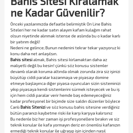
Bahis Sitesi Kiralamak
ne Kadar Güvenilir?
Önceki yazılarımızda defaatle belirmiştik On Line Bahis
Siteleri her ne kadar satın alayım kafam kulağım rahat
olsun niyetinde alınmak istense de aslında bu o kadar karlı
bir yatırım değil!
Nedeni ne gelince; Bunun nedenini tekrar tekar yazıyoruz ki
konu daha net anlaşılsın.
Bahis sitesi
almak, Bahis sitesi kirlamaktan daha az
maliyetli değil bu kesin! çünkü söz konusu sistemler
devamlı olarak koruma altında olmak zorunda zira siz işinizi
büyütüp ciddi paralar kazanmaya ve piyasayı domine
etmeye başlayınca diğer piyasa oyuncuları sizin sisteminizi
yıkıp piyasaya kendi sistemlerini sürmek isteyecek ve bu iş
için hem ciddi paralar verir hemde baş edemeyeceğiniz
kadar profesyonel bir biçimde size saldırı düzenler böylece
Canlı
Bahis Sitenizi
ve söz konusu bahis sitesine verdiğiniz
bütün paranızı kaybetme riski ile karşı karşıya kalırsınız
Bu nedenle biz her zaman işi profesyonellere bırakın ve siz
teknik konular ile kafa yormayın deriz en önemlisi kafanızın
ermediği teknik konular ile uğraşıp işin içinden nasıl