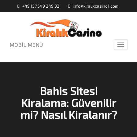
+49 157 549 249 32
info@kiralikcasino1.com
MOBİL MENÜ
Toggle
navigati
Bahis Sitesi
Kiralama: Güvenilir
mi? Nasıl Kiralanır?