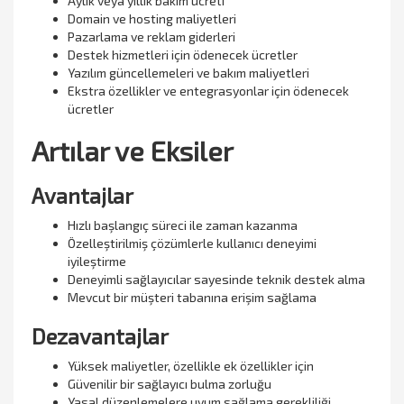
Aylık veya yıllık bakım ücreti
Domain ve hosting maliyetleri
Pazarlama ve reklam giderleri
Destek hizmetleri için ödenecek ücretler
Yazılım güncellemeleri ve bakım maliyetleri
Ekstra özellikler ve entegrasyonlar için ödenecek
ücretler
Artılar ve Eksiler
Avantajlar
Hızlı başlangıç süreci ile zaman kazanma
Özelleştirilmiş çözümlerle kullanıcı deneyimi
iyileştirme
Deneyimli sağlayıcılar sayesinde teknik destek alma
Mevcut bir müşteri tabanına erişim sağlama
Dezavantajlar
Yüksek maliyetler, özellikle ek özellikler için
Güvenilir bir sağlayıcı bulma zorluğu
Yasal düzenlemelere uyum sağlama gerekliliği